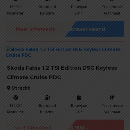
160.900
Brandstof
Bouwjaar
Transmissie
Kilometer
Benzine
2014
Automaat
Gereserveerd
Meer informatie
Skoda Fabia 1.2 TSI Edition DSG Keyless
Climate Cruise PDC
Utrecht
186.054
Brandstof
Bouwjaar
Transmissie
Kilometer
Benzine
2015
Automaat
Marge
€ 8.900,-
va. €
146
p/mnd