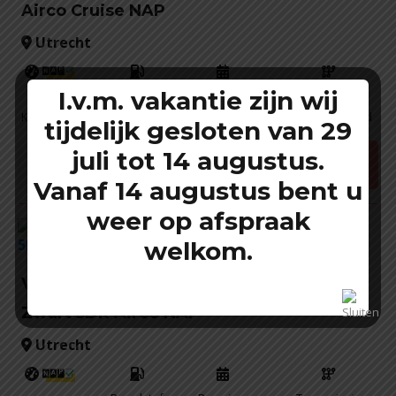
Airco Cruise NAP
Utrecht
I.v.m. vakantie zijn wij
Brandstof
Bouwjaar
Transmissie
238.250
Kilometer
Benzine
2009
Handgeschakeld
tijdelijk gesloten van 29
Marge
juli tot 14 augustus.
€ 1.999,-
Meer informatie
Vanaf 14 augustus bent u
weer op afspraak
welkom.
Volkswagen Up! 1.0 take up! BlueMotion
Zwart 5DR Airco NAP
Utrecht