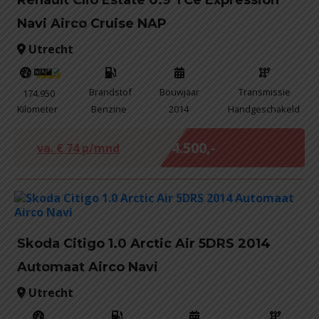
Navi Airco Cruise NAP
Utrecht
Brandstof
Bouwjaar
Transmissie
174.950
Kilometer
Benzine
2014
Handgeschakeld
Marge
€ 4.500,-
va. €
74
p/mnd
Skoda Citigo 1.0 Arctic Air 5DRS 2014
Automaat Airco Navi
Utrecht