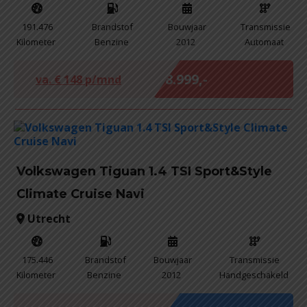
191.476
Brandstof
Bouwjaar
Transmissie
Kilometer
Benzine
2012
Automaat
Marge
€ 8.999,-
va. €
148
p/mnd
Volkswagen Tiguan 1.4 TSI Sport&Style
Climate Cruise Navi
Utrecht
175.446
Brandstof
Bouwjaar
Transmissie
Kilometer
Benzine
2012
Handgeschakeld