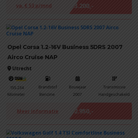
€ 3.200,-
va. €
53
p/mnd
Opel Corsa 1.2-16V Business 5DRS 2007
Airco Cruise NAP
Utrecht
Brandstof
Bouwjaar
Transmissie
155.234
Kilometer
Benzine
2007
Handgeschakeld
Marge
€ 2.950,-
Meer informatie