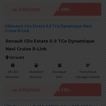
Marge
€ 5.499,-
va. €
90
p/mnd
Renault Clio Estate 0.9 TCe Dynamique
Navi Cruise R-Link
Utrecht
181.422
Brandstof
Bouwjaar
Transmissie
Kilometer
Benzine
2013
Handgeschakeld
Marge
€ 4.199,-
va. €
69
p/mnd