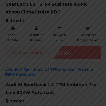
Seat Leon 1.8 TSI FR Business 180PK
Xenon Clima Cruise PDC
Utrecht
179.252
Brandstof
Bouwjaar
Transmissie
Kilometer
Benzine
2014
Handgeschakeld
Marge
€ 8.999,-
va. €
148
p/mnd
Audi A1 Sportback 1.4 TFSI Ambition Pro
Line 90KW Automaat
Utrecht