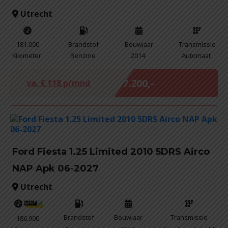
Utrecht
181.000
Brandstof
Bouwjaar
Transmissie
Kilometer
Benzine
2014
Automaat
Marge
€ 7.200,-
va. €
118
p/mnd
Ford Fiesta 1.25 Limited 2010 5DRS Airco
NAP Apk 06-2027
Utrecht
Brandstof
Bouwjaar
Transmissie
186.900