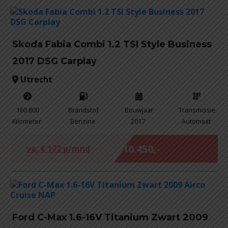
Skoda Fabia Combi 1.2 TSI Style Business
2017 DSG Carplay
Utrecht
160.800
Brandstof
Bouwjaar
Transmissie
Kilometer
Benzine
2017
Automaat
Marge
€ 10.450,-
va. €
172
p/mnd
Ford C-Max 1.6-16V Titanium Zwart 2009