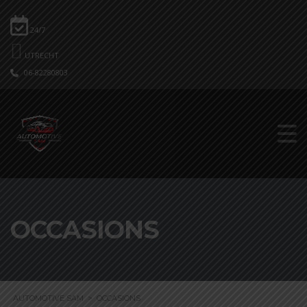
24/7
UTRECHT
06-82280803
OCCASIONS
AUTOMOTIVE SAM
>
OCCASIONS