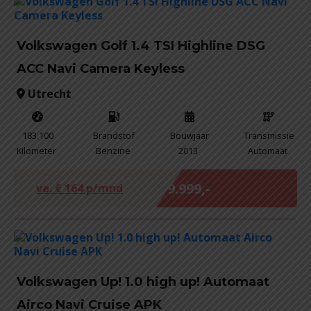
Volkswagen Golf 1.4 TSI Highline DSG
ACC Navi Camera Keyless
Utrecht
183.100
Brandstof
Bouwjaar
Transmissie
Kilometer
Benzine
2013
Automaat
Marge
€ 9.999,-
va. €
164
p/mnd
Volkswagen Up! 1.0 high up! Automaat
Airco Navi Cruise APK