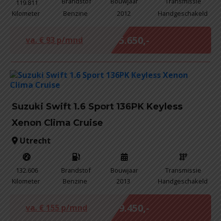
Brandstof
Bouwjaar
Transmissie
119.811
Kilometer
Benzine
2012
Handgeschakeld
Marge
€ 5.650,-
va. €
93
p/mnd
Suzuki Swift 1.6 Sport 136PK Keyless
Xenon Clima Cruise
Utrecht
132.606
Brandstof
Bouwjaar
Transmissie
Kilometer
Benzine
2013
Handgeschakeld
Marge
€ 9.450,-
va. €
155
p/mnd